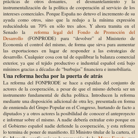
prácticas de otros donantes, el desmantelamiento y la
instrumentalización de la política de cooperación al servicio de los
intereses comerciales. Porque España no detuvo el incremento de su
ayuda como otros, sino que la redujo a la mínima expresión
reduciéndola un 70% en sólo tres años. Y ahora tramita en el
Senado la
reforma legal del Fondo de Promoción del
Desarrollo
(FONPRODE) para “devolver” al Ministerio de
Economía el control del mismo, de forma que sirva para aumentar
las exportaciones en lugar de responder a las estrategias de
desarrollo. Cualquier cosa con tal de equilibrar la balanza comercial
exterior, ya que el tejido productivo e industrial español está bajo
mínimos gracias a décadas de “burbujas” financiera e inmobiliaria.
Una reforma hecha por la puerta de atrás
La reforma del FONPRODE se hace a espaldas del conjunto de
actores de la cooperación, a pesar de que el mismo debería ser un
instrumento fundamental de dicha política. Introducen la reforma
mediante una disposición adicional de otra ley, presentada en forma
de enmienda del Grupo Popular en el Congreso, hurtando de facto a
diputados y a otros actores la posibilidad de conocer el anteproyecto
e informar sobre el mismo. A nadie debería extrañar esto porque en
el Gobierno español nadie defiende la cooperación, y esta reforma
lo termina de poner de manifiesto. El Ministro titular de la cartera, el
Sr. Margallo, confía más en la promoción de la
Marca España
que