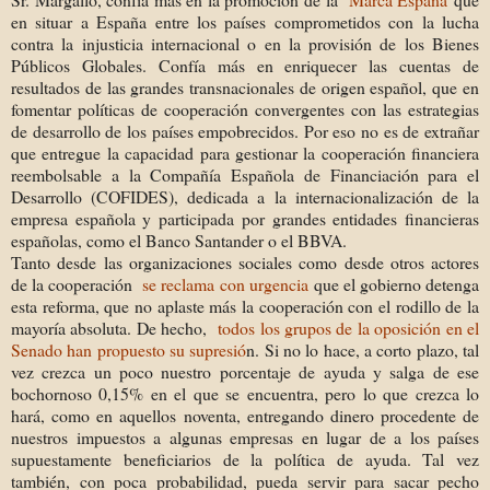
en situar a España entre los países comprometidos con la lucha
contra la injusticia internacional o en la provisión de los Bienes
Públicos Globales. Confía más en enriquecer las cuentas de
resultados de las grandes transnacionales de origen español, que en
fomentar políticas de cooperación convergentes con las estrategias
de desarrollo de los países empobrecidos. Por eso no es de extrañar
que entregue la capacidad para gestionar la cooperación financiera
reembolsable a la Compañía Española de Financiación para el
Desarrollo (COFIDES), dedicada a la internacionalización de la
empresa española y participada por grandes entidades financieras
españolas, como el Banco Santander o el BBVA.
Tanto desde las organizaciones sociales como desde otros actores
de la cooperación
se reclama con urgencia
que el gobierno detenga
esta reforma, que no aplaste más la cooperación con el rodillo de la
mayoría absoluta. De hecho,
todos los grupos de la oposición en el
Senado han propuesto su supresió
n. Si no lo hace, a corto plazo, tal
vez crezca un poco nuestro porcentaje de ayuda y salga de ese
bochornoso 0,15% en el que se encuentra, pero lo que crezca lo
hará, como en aquellos noventa, entregando dinero procedente de
nuestros impuestos a algunas empresas en lugar de a los países
supuestamente beneficiarios de la política de ayuda. Tal vez
también, con poca probabilidad, pueda servir para sacar pecho