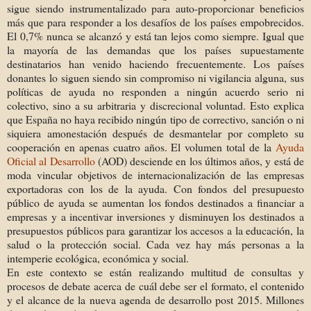
sigue siendo instrumentalizado para auto-proporcionar beneficios
más que para responder a los desafíos de los países empobrecidos.
El 0,7% nunca se alcanzó y está tan lejos como siempre. Igual que
la mayoría de las demandas que los países supuestamente
destinatarios han venido haciendo frecuentemente. Los países
donantes lo siguen siendo sin compromiso ni vigilancia alguna, sus
políticas de ayuda no responden a ningún acuerdo serio ni
colectivo, sino a su arbitraria y discrecional voluntad. Esto explica
que España no haya recibido ningún tipo de correctivo, sanción o ni
siquiera amonestación después de desmantelar por completo su
cooperación en apenas cuatro años. El volumen total de la
Ayuda
Oficial al Desarrollo
(AOD) desciende en los últimos años, y está de
moda vincular objetivos de internacionalización de las empresas
exportadoras con los de la ayuda. Con fondos del presupuesto
público de ayuda se aumentan los fondos destinados a financiar a
empresas y a incentivar inversiones y disminuyen los destinados a
presupuestos públicos para garantizar los accesos a la educación, la
salud o la protección social. Cada vez hay más personas a la
intemperie ecológica, económica y social.
En este contexto se están realizando multitud de consultas y
procesos de debate acerca de cuál debe ser el formato, el contenido
y el alcance de la nueva agenda de desarrollo post 2015. Millones