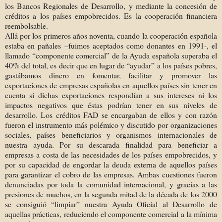
los Bancos Regionales de Desarrollo, y mediante la concesión de
créditos a los países empobrecidos. Es la cooperación financiera
reembolsable.
Allá por los primeros años noventa, cuando la cooperación española
estaba en pañales –fuimos aceptados como donantes en 1991-, el
llamado “componente comercial” de la Ayuda española superaba el
40% del total, es decir que en lugar de “ayudar” a los países pobres,
gastábamos dinero en fomentar, facilitar y promover las
exportaciones de empresas españolas en aquellos países sin tener en
cuenta si dichas exportaciones respondían a sus intereses ni los
impactos negativos que éstas podrían tener en sus niveles de
desarrollo. Los créditos FAD se encargaban de ellos y con razón
fueron el instrumento más polémico y discutido por organizaciones
sociales, países beneficiarios y organismos internacionales de
nuestra ayuda. Por su descarada finalidad para beneficiar a
empresas a costa de las necesidades de los países empobrecidos, y
por su capacidad de engordar la deuda externa de aquellos países
para garantizar el cobro de las empresas. Ambas cuestiones fueron
denunciadas por toda la comunidad internacional, y gracias a las
presiones de muchos, en la segunda mitad de la década de los 2000
se consiguió “limpiar” nuestra Ayuda Oficial al Desarrollo de
aquellas prácticas, reduciendo el componente comercial a la mínima