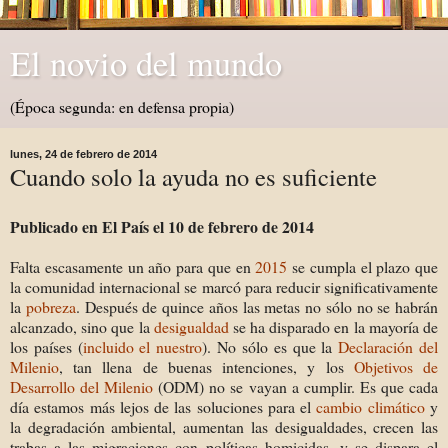
El novio del mundo
(Época segunda: en defensa propia)
lunes, 24 de febrero de 2014
Cuando solo la ayuda no es suficiente
Publicado en El País el 10 de febrero de 2014
Falta escasamente un año para que en
2015
se cumpla el plazo que
la comunidad internacional se marcó para reducir significativamente
la
pobreza
. Después de quince años las metas no sólo no se habrán
alcanzado, sino que la
desigualdad
se ha disparado en la mayoría de
los países (
incluido el nuestro
). No sólo es que la
Declaración del
Milenio
, tan llena de buenas intenciones, y los
Objetivos de
Desarrollo del Milenio
(ODM) no se vayan a cumplir. Es que cada
día estamos más lejos de las soluciones para el
cambio climático
y
la degradación ambiental, aumentan las desigualdades, crecen las
trabas a las migraciones con políticas homicidas, y se dispara el